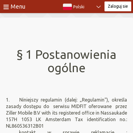
≡
Menu
Zaloguj sie
Polski
Zaloguj sie
§ 1 Postanowienia
ogólne
1. Niniejszy regulamin (dalej: „Regulamin"), określa
zasady dostępu do serwisu MIDFIT oferowane przez
Ziller Mobile B.V with its registered office in Nassaukade
157H 1053 LK Amsterdam Tax identification no.:
NL860536312B01
, kontakt w sprawie reklamacje :