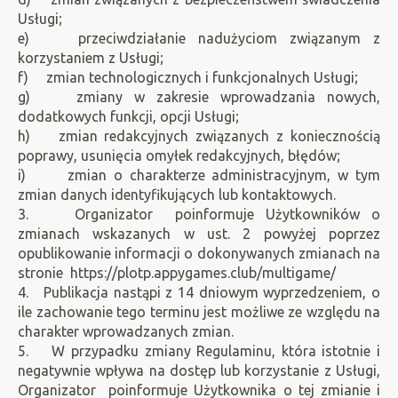
Usługi;
e) przeciwdziałanie nadużyciom związanym z
korzystaniem z Usługi;
f) zmian technologicznych i funkcjonalnych Usługi;
g) zmiany w zakresie wprowadzania nowych,
dodatkowych funkcji, opcji Usługi;
h) zmian redakcyjnych związanych z koniecznością
poprawy, usunięcia omyłek redakcyjnych, błędów;
i) zmian o charakterze administracyjnym, w tym
zmian danych identyfikujących lub kontaktowych.
3. Organizator poinformuje Użytkowników o
zmianach wskazanych w ust. 2 powyżej poprzez
opublikowanie informacji o dokonywanych zmianach na
stronie https://plotp.appygames.club/multigame/
4. Publikacja nastąpi z 14 dniowym wyprzedzeniem, o
ile zachowanie tego terminu jest możliwe ze względu na
charakter wprowadzanych zmian.
5. W przypadku zmiany Regulaminu, która istotnie i
negatywnie wpływa na dostęp lub korzystanie z Usługi,
Organizator poinformuje Użytkownika o tej zmianie i