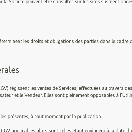
par la Société peuvent être consultés sur les sites susmentionné
erminent les droits et obligations des parties dans le cadre d
érales
V) régissent les ventes de Services, effectuées au travers des s
lisateur et le Vendeur. Elles sont pleinement opposables à l’Util
r les présentes, à tout moment par la publication
es CGV applicables alors sont celles étant envigueur à la date 