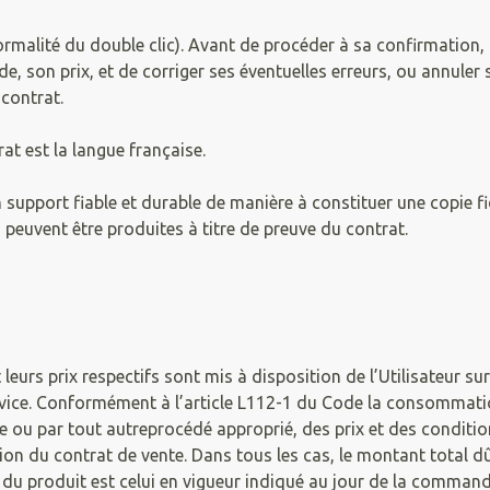
malité du double clic). Avant de procéder à sa confirmation, l
ande, son prix, et de corriger ses éventuelles erreurs, ou annu
contrat.
t est la langue française.
 support fiable et durable de manière à constituer une copie 
s peuvent être produites à titre de preuve du contrat.
 leurs prix respectifs sont mis à disposition de l’Utilisateur sur
service. Conformément à l’article L112-1 du Code la consommat
 ou par tout autreprocédé approprié, des prix et des conditions
on du contrat de vente. Dans tous les cas, le montant total dû 
du produit est celui en vigueur indiqué au jour de la command