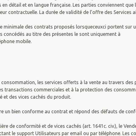
en détail et en langue française. Les parties conviennent que l
ur contractuelle. La durée de validité de l’offre des Services ai
durée minimale des contrats proposés lorsqueceuxci portent sur
its concédés au titre des présentes le sont uniquement à
léphone mobile.
 consommation, les services offerts à la vente au travers de
édes transactions commerciales et à la protection des consomm
 et des vices cachés du produit.
vre un bien conforme au contrat et répond des défauts de confo
e de conformité et de vices cachés (art. 1641c. civ.), le Vend
ant le support Utilisateurs par email ou par téléphone. Les 